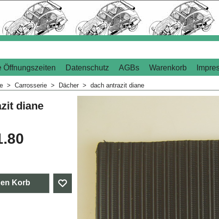
 Öffnungszeiten
Datenschutz
AGBs
Warenkorb
Impre
me
>
Carrosserie
>
Dächer
>
dach antrazit diane
zit diane
1.80
den Korb