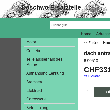
Döschwo Ersatzteile
Home
Adresse
Motor
<< Zurück
|
Ho
Getriebe
dach antra
Teile ausserhalb des
6.90510
Motors
CHF
33
Aufhängung Lenkung
exkl. Versand
Bremsen
Elektrisch
In 
Carrosserie
Beleuchtung