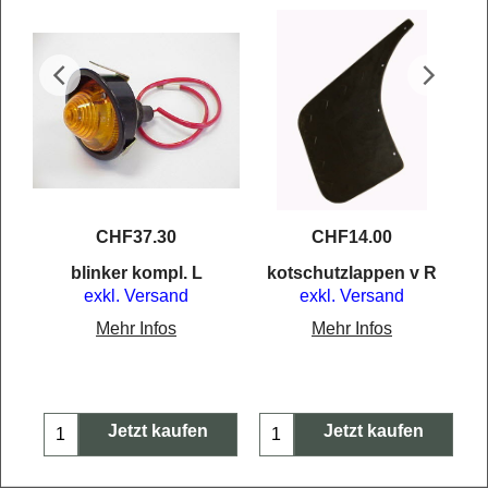
CHF
37.30
CHF
14.00
e 5
blinker kompl. L
kotschutzlappen v R
exkl. Versand
exkl. Versand
Mehr Infos
Mehr Infos
Jetzt kaufen
Jetzt kaufen