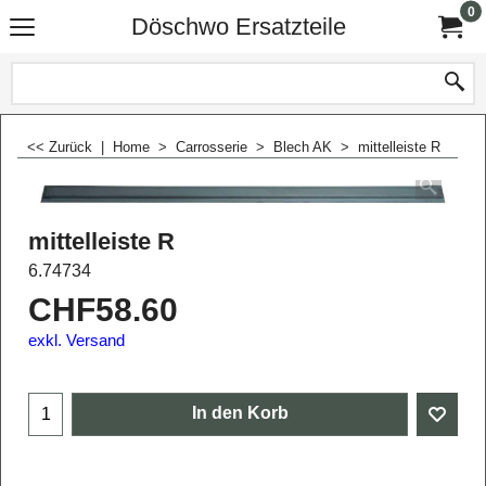
0
Döschwo Ersatzteile
<< Zurück
|
Home
>
Carrosserie
>
Blech AK
>
mittelleiste R
mittelleiste R
6.74734
CHF
58.60
exkl. Versand
In den Korb