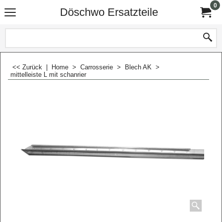
0
Döschwo Ersatzteile
<< Zurück
|
Home
>
Carrosserie
>
Blech AK
>
mittelleiste L mit schanrier