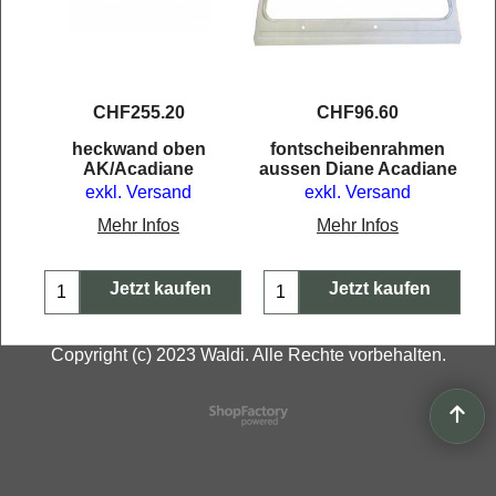
CHF
255.20
CHF
96.60
er
heckwand oben
fontscheibenrahmen
AK/Acadiane
aussen Diane Acadiane
exkl. Versand
exkl. Versand
Mehr Infos
Mehr Infos
Jetzt kaufen
Jetzt kaufen
Copyright (c) 2023 Waldi. Alle Rechte vorbehalten.
WebShop erstellt mit
ShopFactory Shop
Software.