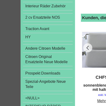
Interieur Räder Zubehör
Kunden, die
2 cv Ersatzteile NOS
Traction Avant
HY
Andere Citroen Modelle
Citroen Original
Ersatzteile Neue Modelle
Prospekt Downloads
CHF
Spezial-Angebote Neue
sonnenblend
Teile
mit hal
exkl. 
<NULL>
Mehr