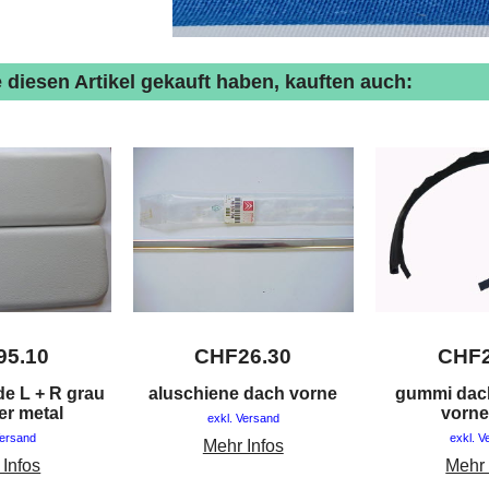
 diesen Artikel gekauft haben, kauften auch:
95.10
CHF
26.30
CHF
e L + R grau
aluschiene dach vorne
gummi dac
ter metal
vorne
exkl. Versand
Versand
exkl. V
Mehr Infos
 Infos
Mehr 