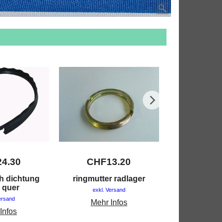
24.30
CHF
13.20
CHF
h dichtung
ringmutter radlager
radlagerdec
 quer
exkl. Versand
exkl. V
ersand
Mehr Infos
Mehr 
Infos