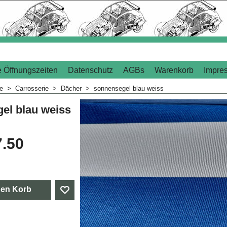
 Öffnungszeiten
Datenschutz
AGBs
Warenkorb
Impre
me
>
Carrosserie
>
Dächer
>
sonnensegel blau weiss
el blau weiss
7.50
den Korb