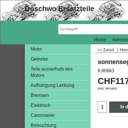
Döschwo Ersatzteile
Home
Adresse
Motor
<< Zurück
|
Ho
Getriebe
sonnenseg
Teile ausserhalb des
6.90663
Motors
CHF
11
Aufhängung Lenkung
exkl. Versand
Bremsen
Elektrisch
In 
Carrosserie
Beleuchtung