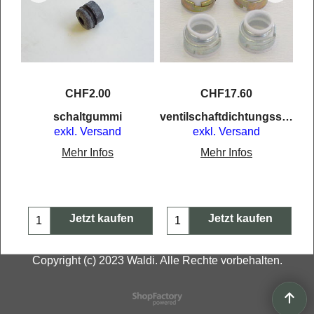
CHF
2.00
CHF
17.60
e 5
schaltgummi
ventilschaftdichtungssatz
exkl. Versand
exkl. Versand
Mehr Infos
Mehr Infos
Jetzt kaufen
Jetzt kaufen
Copyright (c) 2023 Waldi. Alle Rechte vorbehalten.
WebShop erstellt mit
ShopFactory Shop
Software.