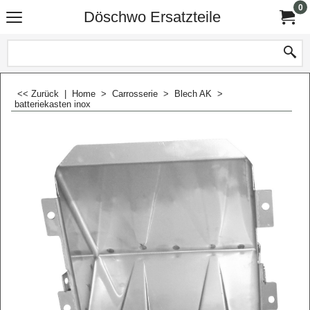
0
Döschwo Ersatzteile
<< Zurück
|
Home
>
Carrosserie
>
Blech AK
>
batteriekasten inox