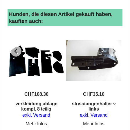
Kunden, die diesen Artikel gekauft haben,
kauften auch:
CHF
108.30
CHF
35.10
r
verkleidung ablage
stosstangenhalter v
kompl. 8 teilig
links
exkl. Versand
exkl. Versand
Mehr Infos
Mehr Infos