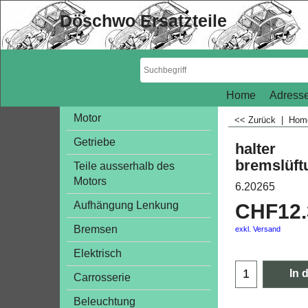
Döschwo Ersatzteile
Home
Adresse
Motor
<< Zurück
|
Ho
Getriebe
halter
bremslüft
Teile ausserhalb des
Motors
6.20265
Aufhängung Lenkung
CHF
12
Bremsen
exkl. Versand
Elektrisch
In 
Carrosserie
Beleuchtung