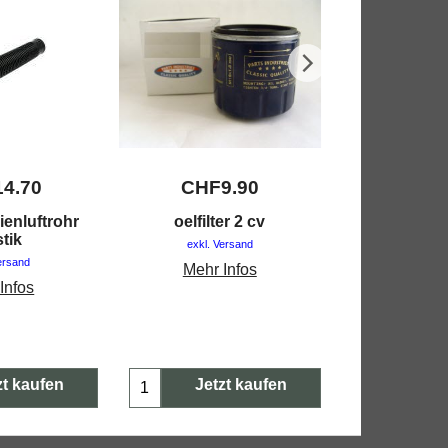
14.70
CHF
9.90
CHF
enluftrohr
oelfilter 2 cv
ventildeck
stik
2cv 4 
exkl. Versand
ersand
exkl. V
Mehr Infos
Infos
Mehr 
zt kaufen
Jetzt kaufen
Jetz