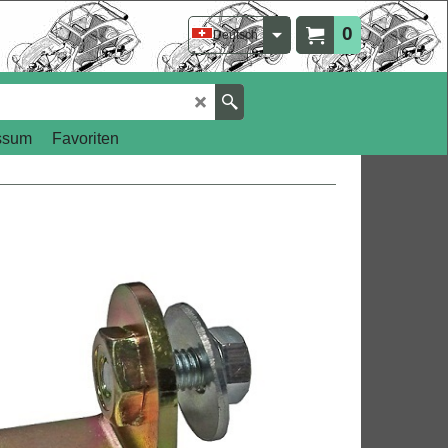
0
Deutsch
ssum
Favoriten