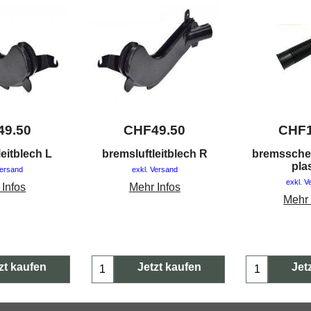
49.50
CHF
49.50
CHF
leitblech L
bremsluftleitblech R
bremsschei
pla
Versand
exkl. Versand
exkl. V
 Infos
Mehr Infos
Mehr 
zt kaufen
Jetzt kaufen
Jet