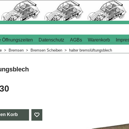
 Öffnungszeiten
Datenschutz
AGBs
Warenkorb
Impre
me
>
Bremsen
>
Bremsen Scheiben
>
halter bremslüftungsblech
ungsblech
.30
den Korb