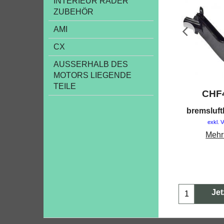
INTERIEUR RÄDER
ZUBEHÖR
AMI
CX
AUSSERHALB DES
MOTORS LIEGENDE
TEILE
CHF
bremsluft
exkl. 
Mehr
Jet