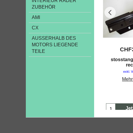
INTERIEUR RÄDER
ZUBEHÖR
AMI
CX
AUSSERHALB DES
MOTORS LIEGENDE
CHF
TEILE
stosstang
re
exkl. 
Mehr
Jet