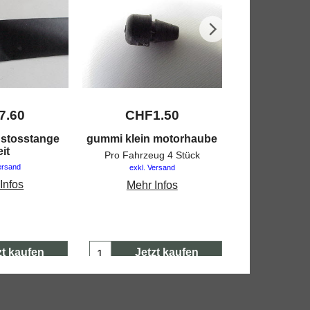
7.60
CHF
1.50
CHF
4
 stosstange
gummi klein motorhaube
stosstan
eit
Pro Fahrzeug 4 Stück
exkl. V
ersand
exkl. Versand
Mehr 
Infos
Mehr Infos
zt kaufen
Jetzt kaufen
Jetz