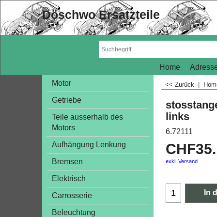
Döschwo Ersatzteile
Home
Adresse
Motor
<< Zurück
|
Ho
Getriebe
stosstang
links
Teile ausserhalb des
Motors
6.72111
Aufhängung Lenkung
CHF
35
Bremsen
exkl. Versand
Elektrisch
In 
Carrosserie
Beleuchtung