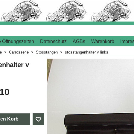
 Öffnungszeiten
Datenschutz
AGBs
Warenkorb
Impre
me
>
Carrosserie
>
Stosstangen
>
stosstangenhalter v links
enhalter v
.10
den Korb