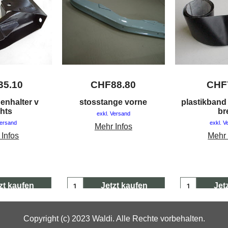
35.10
CHF
88.80
CHF
enhalter v
stosstange vorne
plastikband
chts
br
exkl. Versand
Versand
exkl. V
Mehr Infos
 Infos
Mehr 
zt kaufen
Jetzt kaufen
Jet
Copyright (c) 2023 Waldi. Alle Rechte vorbehalten.