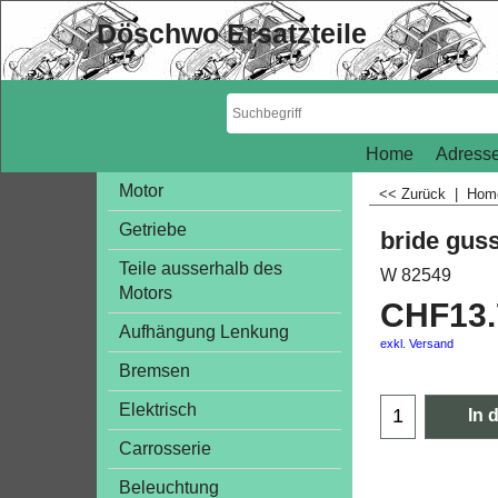
Döschwo Ersatzteile
Home
Adresse
Motor
<< Zurück
|
Ho
Getriebe
bride gus
Teile ausserhalb des
W 82549
Motors
CHF
13
Aufhängung Lenkung
exkl. Versand
Bremsen
Elektrisch
In 
Carrosserie
Beleuchtung