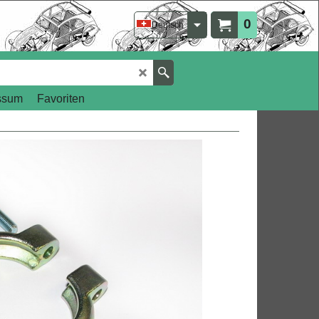
0
Deutsch
ssum
Favoriten