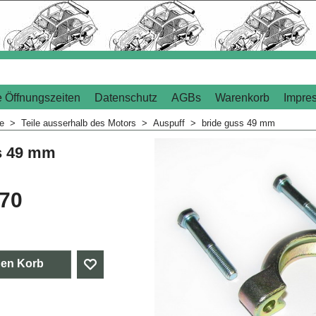
 Öffnungszeiten
Datenschutz
AGBs
Warenkorb
Impre
me
>
Teile ausserhalb des Motors
>
Auspuff
>
bride guss 49 mm
s 49 mm
.70
den Korb