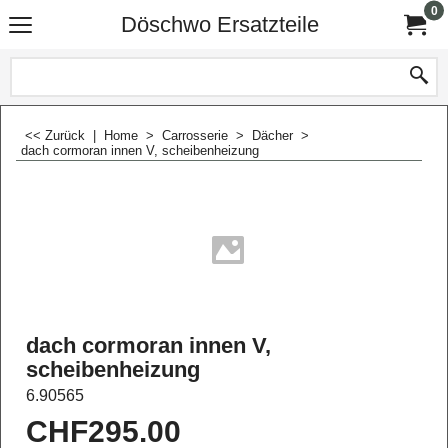
0
Döschwo Ersatzteile
<< Zurück
|
Home
>
Carrosserie
>
Dächer
>
dach cormoran innen V, scheibenheizung
dach cormoran innen V,
scheibenheizung
6.90565
CHF
295.00