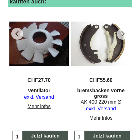
kauften auch:
CHF
27.70
CHF
55.60
e
ventilator
bremsbacken vorne
gross
exkl. Versand
AK 400 220 mm Ø
Mehr Infos
exkl. Versand
Mehr Infos
Jetzt kaufen
Jetzt kaufen