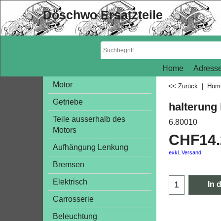
Döschwo Ersatzteile
Home
Adresse
Motor
<< Zurück
|
Ho
Getriebe
halterung 
Teile ausserhalb des
6.80010
Motors
CHF
14
Aufhängung Lenkung
exkl. Versand
Bremsen
Elektrisch
In 
Carrosserie
Beleuchtung