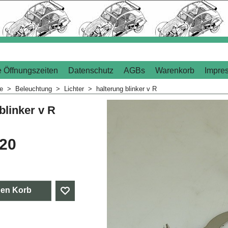
 Öffnungszeiten
Datenschutz
AGBs
Warenkorb
Impre
me
>
Beleuchtung
>
Lichter
>
halterung blinker v R
blinker v R
.20
den Korb