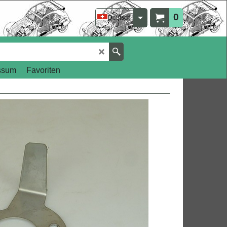
0
Deutsch
ssum
Favoriten