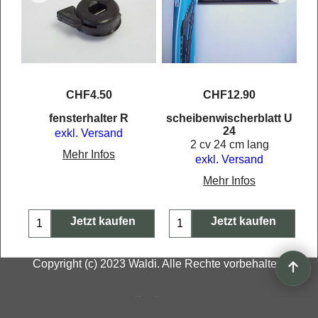
CHF
4.50
CHF
12.90
L
fensterhalter R
scheibenwischerblatt U
24
exkl. Versand
2 cv 24 cm lang
Mehr Infos
exkl. Versand
Mehr Infos
Jetzt kaufen
Jetzt kaufen
Copyright (c) 2023 Waldi. Alle Rechte vorbehalten.
WebShop erstellt mit
ShopFactory Shop
Software.