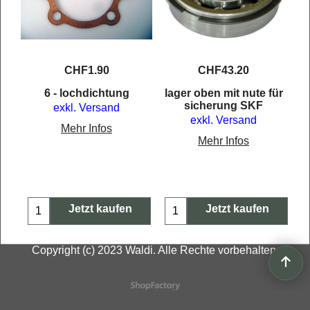
CHF
1.90
CHF
43.20
tr
6 - lochdichtung
lager oben mit nute für
sicherung SKF
exkl. Versand
exkl. Versand
Mehr Infos
Mehr Infos
Jetzt kaufen
Jetzt kaufen
Copyright (c) 2023 Waldi. Alle Rechte vorbehalten.
WebShop erstellt mit
ShopFactory Shop
Software.