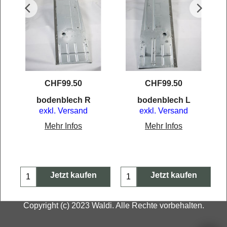
CHF
99.50
CHF
99.50
t
bodenblech R
bodenblech L
exkl. Versand
exkl. Versand
Mehr Infos
Mehr Infos
Jetzt kaufen
Jetzt kaufen
Copyright (c) 2023 Waldi. Alle Rechte vorbehalten.