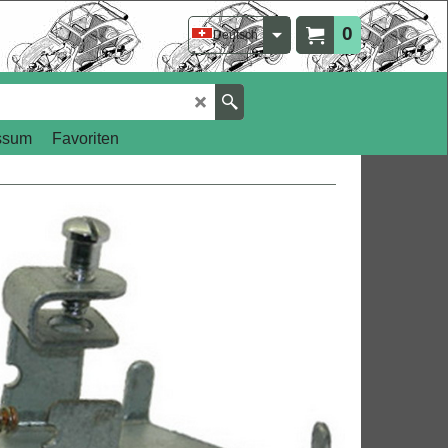
0
Deutsch
ssum
Favoriten