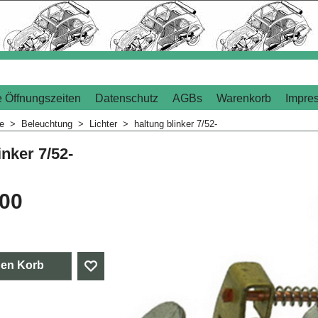
 Öffnungszeiten
Datenschutz
AGBs
Warenkorb
Impre
me
>
Beleuchtung
>
Lichter
>
haltung blinker 7/52-
inker 7/52-
.00
den Korb