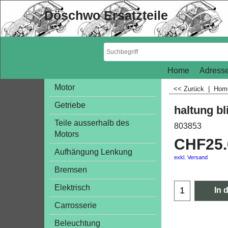
Döschwo Ersatzteile
Home
Adresse
Motor
<< Zurück
|
Ho
Getriebe
haltung bl
Teile ausserhalb des
803853
Motors
CHF
25
Aufhängung Lenkung
exkl. Versand
Bremsen
Elektrisch
In 
Carrosserie
Beleuchtung