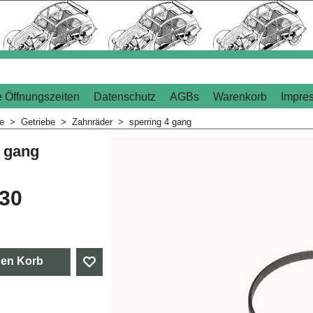
 Öffnungszeiten
Datenschutz
AGBs
Warenkorb
Impre
me
>
Getriebe
>
Zahnräder
>
sperring 4 gang
4 gang
.30
den Korb