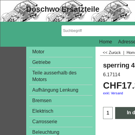
Döschwo Ersatzteile
Home
Adresse
Motor
<< Zurück
|
Ho
Getriebe
sperring 
Teile ausserhalb des
6.17114
Motors
CHF
17
Aufhängung Lenkung
exkl. Versand
Bremsen
Elektrisch
In 
Carrosserie
Beleuchtung