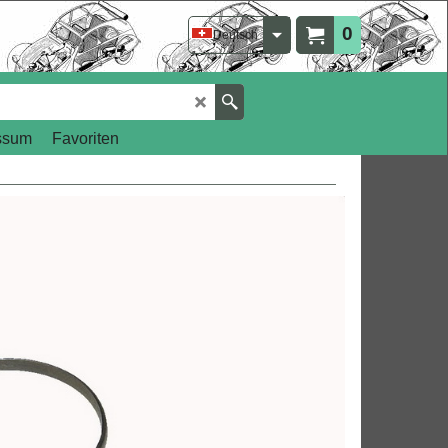
0
Deutsch
ssum
Favoriten