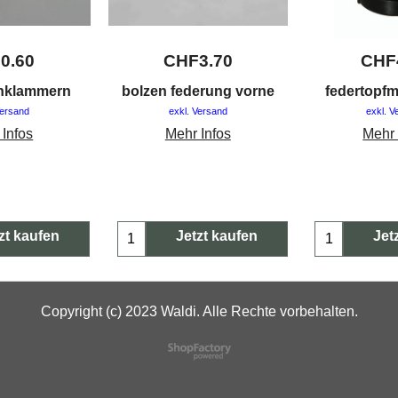
F
0.60
CHF
3.70
CHF
enklammern
bolzen federung vorne
federtopf
Versand
exkl. Versand
exkl. V
 Infos
Mehr Infos
Mehr 
zt kaufen
Jetzt kaufen
Jet
Copyright (c) 2023 Waldi. Alle Rechte vorbehalten.
WebShop erstellt mit
ShopFactory Shop
Software.