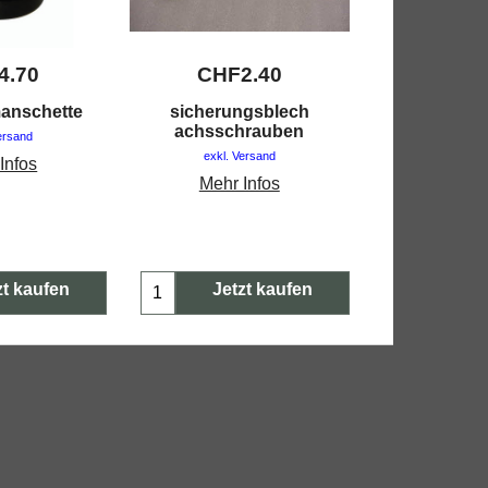
4.70
CHF
2.40
CHF
manschette
sicherungsblech
achsschrau
achsschrauben
ersand
exkl. V
exkl. Versand
Infos
Mehr 
Mehr Infos
zt kaufen
Jetzt kaufen
Jetz