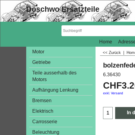
Döschwo Ersatzteile
Home
Adresse
Motor
<< Zurück
|
Ho
Getriebe
bolzenfed
Teile ausserhalb des
6.36430
Motors
CHF
3.
Aufhängung Lenkung
exkl. Versand
Bremsen
Elektrisch
In 
Carrosserie
Beleuchtung