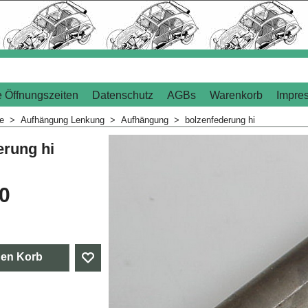
 Öffnungszeiten
Datenschutz
AGBs
Warenkorb
Impre
me
>
Aufhängung Lenkung
>
Aufhängung
>
bolzenfederung hi
erung hi
20
den Korb