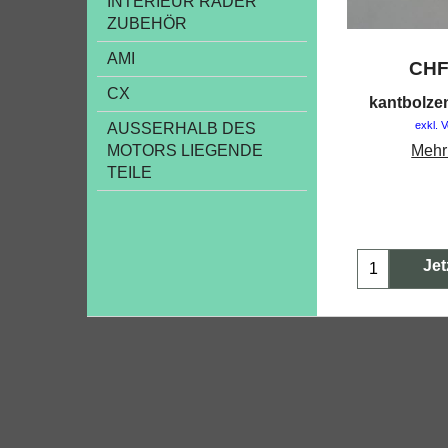
INTERIEUR RÄDER
ZUBEHÖR
AMI
CH
CX
kantbolz
exkl. 
AUSSERHALB DES
MOTORS LIEGENDE
Mehr
TEILE
Jet