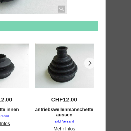
12.00
CHF
12.00
CHF
2
te innen
antriebswellenmanschette
handbrem
aussen
ersand
exkl. V
exkl. Versand
Infos
Mehr 
Mehr Infos