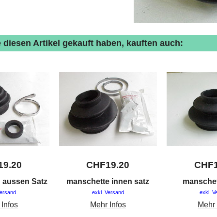
 diesen Artikel gekauft haben, kauften auch:
19.20
CHF
19.20
CHF
 aussen Satz
manschette innen satz
manschet
Versand
exkl. Versand
exkl. V
 Infos
Mehr Infos
Mehr 