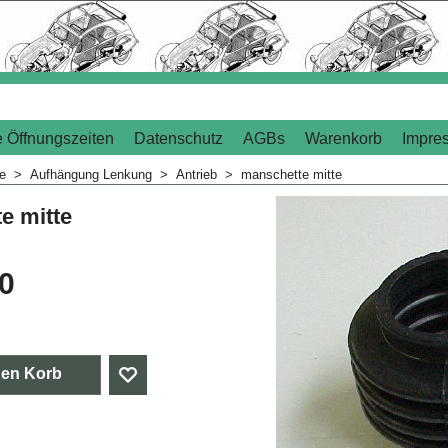
 Öffnungszeiten
Datenschutz
AGBs
Warenkorb
Impre
me
>
Aufhängung Lenkung
>
Antrieb
>
manschette mitte
e mitte
00
den Korb