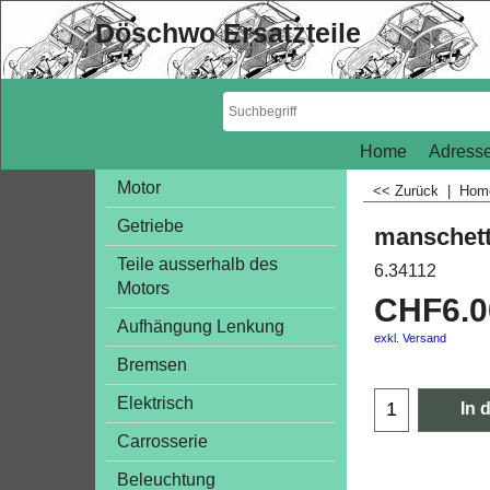
Döschwo Ersatzteile
Home
Adresse
Motor
<< Zurück
|
Ho
Getriebe
manschett
Teile ausserhalb des
6.34112
Motors
CHF
6.
Aufhängung Lenkung
exkl. Versand
Bremsen
Elektrisch
In 
Carrosserie
Beleuchtung