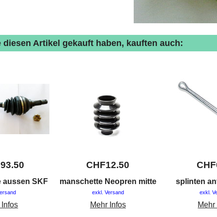
 diesen Artikel gekauft haben, kauften auch:
193.50
CHF
12.50
CHF
le aussen SKF
manschette Neopren mitte
splinten an
Versand
exkl. Versand
exkl. V
 Infos
Mehr Infos
Mehr 