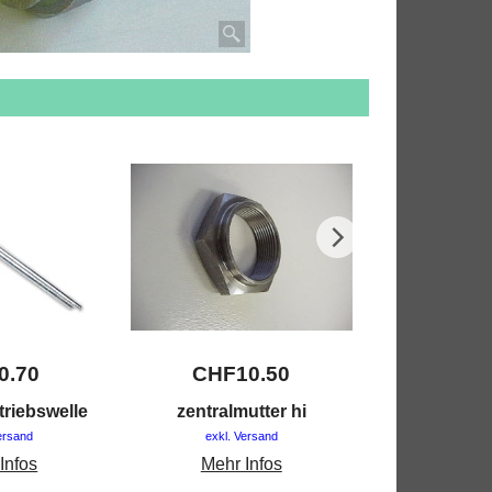
0.70
CHF
10.50
CHF
1
triebswelle
zentralmutter hi
getriebea
ersand
exkl. Versand
exkl. V
Infos
Mehr Infos
Mehr 