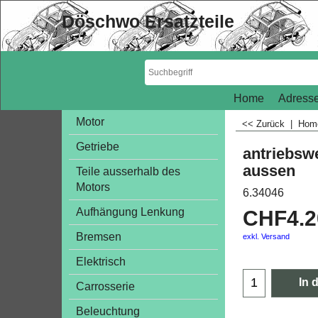
Döschwo Ersatzteile
Home
Adresse
Motor
<< Zurück
|
Ho
Getriebe
antriebsw
aussen
Teile ausserhalb des
Motors
6.34046
Aufhängung Lenkung
CHF
4.
Bremsen
exkl. Versand
Elektrisch
In 
Carrosserie
Beleuchtung