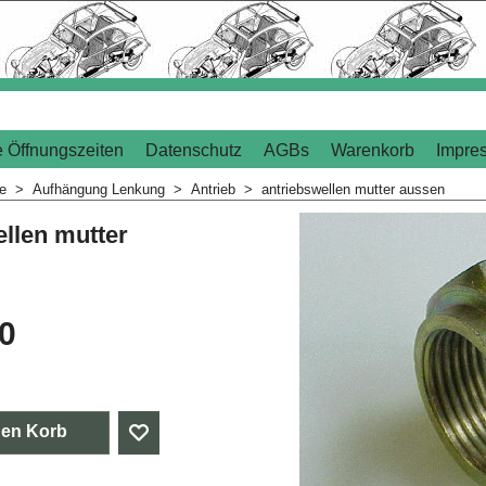
 Öffnungszeiten
Datenschutz
AGBs
Warenkorb
Impre
me
>
Aufhängung Lenkung
>
Antrieb
>
antriebswellen mutter aussen
ellen mutter
20
den Korb