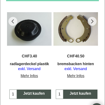
CHF
3.40
CHF
40.50
n
radlagerdeckel plastik
bremsbacken hinten
exkl. Versand
exkl. Versand
Mehr Infos
Mehr Infos
Jetzt kaufen
Jetzt kaufen