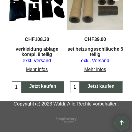
CHF
108.30
CHF
39.00
lle
verkleidung ablage
set heizungsschläuche 5
kompl. 8 teilig
teilig
exkl. Versand
exkl. Versand
Mehr Infos
Mehr Infos
Jetzt kaufen
Jetzt kaufen
Copyright (c) 2023 Waldi. Alle Rechte vorbehalten.
WebShop erstellt mit
ShopFactory Shop
Software.