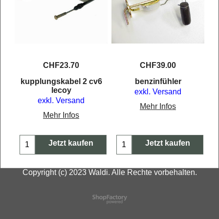
CHF
23.70
CHF
39.00
atz
kupplungskabel 2 cv6
benzinfühler
lecoy
exkl. Versand
exkl. Versand
Mehr Infos
Mehr Infos
Jetzt kaufen
Jetzt kaufen
Copyright (c) 2023 Waldi. Alle Rechte vorbehalten.
WebShop erstellt mit
ShopFactory Shop
Software.