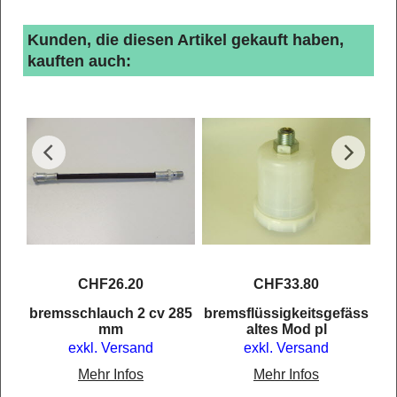
Kunden, die diesen Artikel gekauft haben,
kauften auch:
->
CHF
26.20
CHF
33.80
bremsschlauch 2 cv 285
bremsflüssigkeitsgefäss
mm
altes Mod pl
exkl. Versand
exkl. Versand
Mehr Infos
Mehr Infos