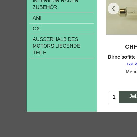
INTERIEUR RÄDER
ZUBEHÖR
AMI
CX
AUSSERHALB DES
MOTORS LIEGENDE
CH
TEILE
Birne sofitt
exkl. 
Mehr
Jet