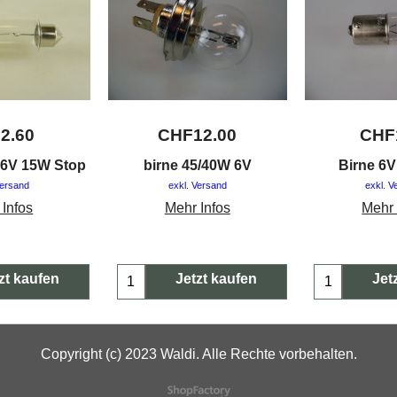
F
2.60
CHF
12.00
CHF
e 6V 15W Stop
birne 45/40W 6V
Birne 6
Versand
exkl. Versand
exkl. V
 Infos
Mehr Infos
Mehr 
zt kaufen
Jetzt kaufen
Jet
Copyright (c) 2023 Waldi. Alle Rechte vorbehalten.
WebShop erstellt mit