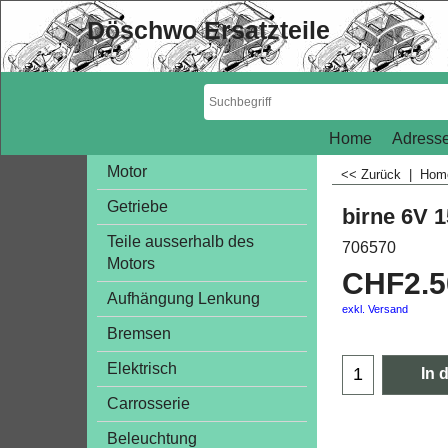
Döschwo Ersatzteile
Home
Adresse
Motor
<< Zurück
|
Ho
Getriebe
birne 6V
Teile ausserhalb des
706570
Motors
CHF
2.
Aufhängung Lenkung
exkl. Versand
Bremsen
Elektrisch
In 
Carrosserie
Beleuchtung