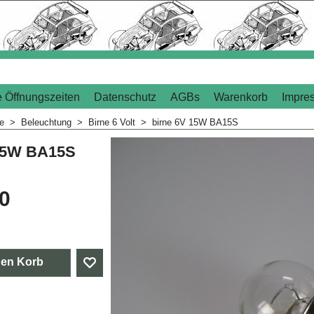
 Öffnungszeiten
Datenschutz
AGBs
Warenkorb
Impre
me
>
Beleuchtung
>
Birne 6 Volt
>
birne 6V 15W BA15S
 15W BA15S
50
den Korb