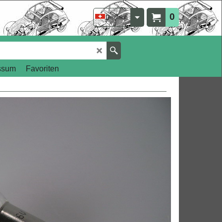
0
Deutsch
ssum
Favoriten