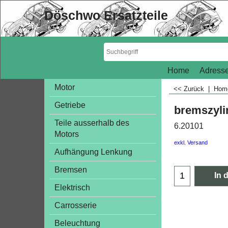
Döschwo Ersatzteile
Home
Adresse
Motor
<< Zurück
|
Ho
Getriebe
bremszylin
Teile ausserhalb des
6.20101
Motors
exkl. Versand
Aufhängung Lenkung
Bremsen
In 
Elektrisch
Carrosserie
Beleuchtung