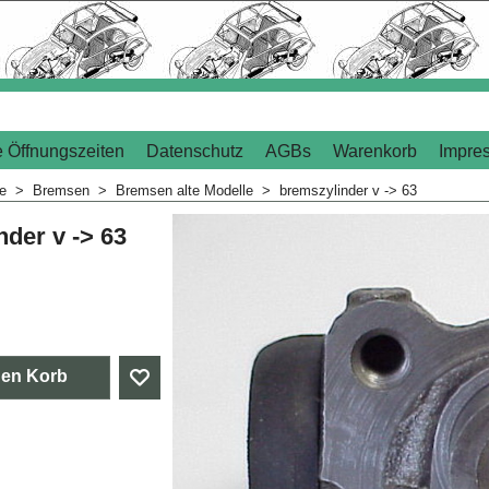
 Öffnungszeiten
Datenschutz
AGBs
Warenkorb
Impre
me
>
Bremsen
>
Bremsen alte Modelle
>
bremszylinder v -> 63
der v -> 63
den Korb