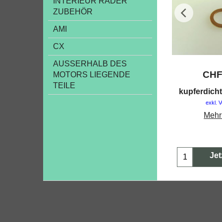
INTERIEUR RÄDER
ZUBEHÖR
AMI
CX
AUSSERHALB DES
CH
MOTORS LIEGENDE
TEILE
kupferdich
exkl. 
Mehr
Jet