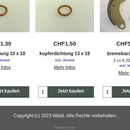
F
1.30
CHF
1.50
CHF
tung 10 x 18
kupferdichtung 13 x 18
bremsbac
2 cv 6 
Versand
exkl. Versand
exkl. V
 Infos
Mehr Infos
Mehr 
zt kaufen
Jetzt kaufen
Jet
Copyright (c) 2023 Waldi. Alle Rechte vorbehalten.
WebShop erstellt mit