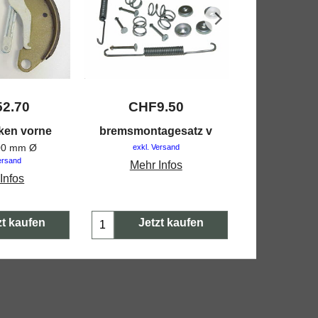
52.70
CHF
9.50
CHF
ken vorne
bremsmontagesatz v
gummiab
entlüfter
200 mm Ø
exkl. Versand
exkl. V
ersand
Mehr Infos
Mehr 
Infos
zt kaufen
Jetzt kaufen
Jetz