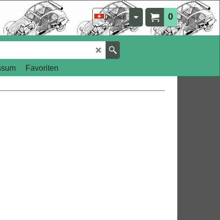
0
Deutsch
ssum
Favoriten