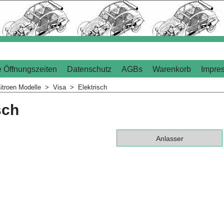
 Öffnungszeiten
Datenschutz
AGBs
Warenkorb
Impre
itroen Modelle
>
Visa
>
Elektrisch
sch
Anlasser