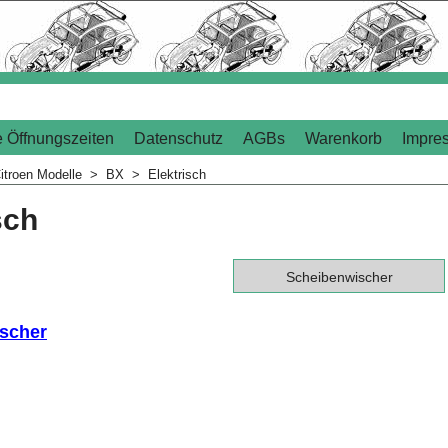
 Öffnungszeiten
Datenschutz
AGBs
Warenkorb
Impre
itroen Modelle
>
BX
>
Elektrisch
sch
Scheibenwischer
scher