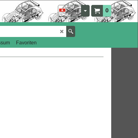
0
Deutsch
ssum
Favoriten