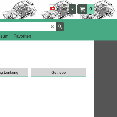
0
Deutsch
ssum
Favoriten
ng Lenkung
Getriebe