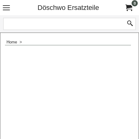
0
Döschwo Ersatzteile
Home
>