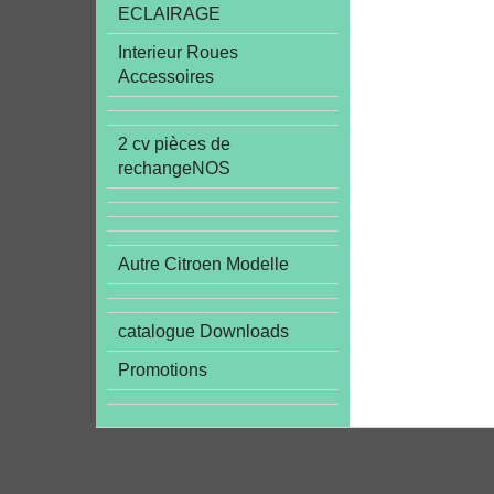
ECLAIRAGE
Interieur Roues
Accessoires
2 cv pièces de
rechangeNOS
Autre Citroen Modelle
catalogue Downloads
Promotions