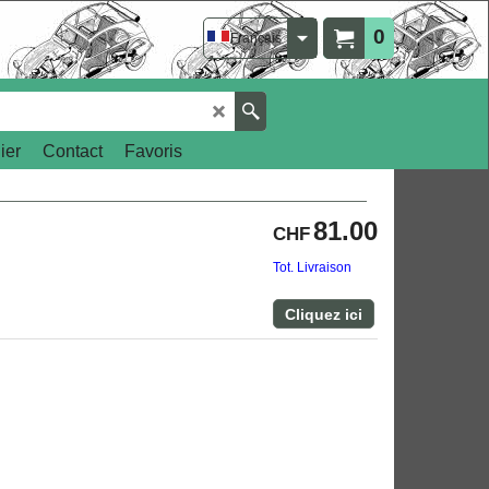
0
Français
ier
Contact
Favoris
81.00
CHF
Tot. Livraison
Cliquez ici