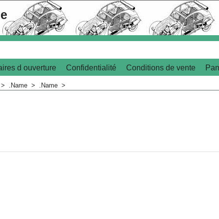
le
ires d ouverture
Confidentialité
Conditions de vente
Pan
>
.Name
>
.Name
>