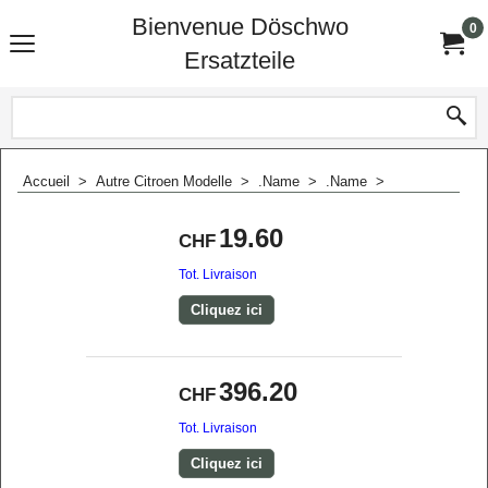
Bienvenue Döschwo
0
Ersatzteile
Accueil
>
Autre Citroen Modelle
>
.Name
>
.Name
>
19.60
CHF
Tot. Livraison
Cliquez ici
396.20
CHF
Tot. Livraison
Cliquez ici