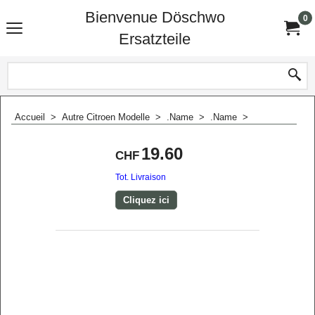
Bienvenue Döschwo
0
Ersatzteile
Accueil
>
Autre Citroen Modelle
>
.Name
>
.Name
>
19.60
CHF
Tot. Livraison
Cliquez ici