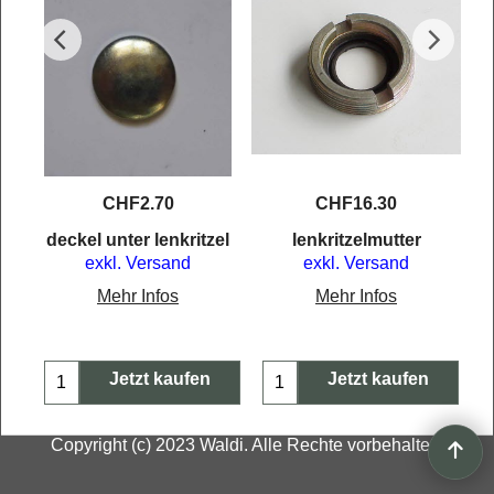
CHF
2.70
CHF
16.30
mm
deckel unter lenkritzel
lenkritzelmutter
exkl. Versand
exkl. Versand
Mehr Infos
Mehr Infos
Jetzt kaufen
Jetzt kaufen
Copyright (c) 2023 Waldi. Alle Rechte vorbehalten.