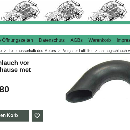
 Öffnungszeiten
Datenschutz
AGBs
Warenkorb
Impre
me
>
Teile ausserhalb des Motors
>
Vergaser Luftfilter
>
ansaugschlauch vo
lauch vor
gehäuse met
.80
den Korb