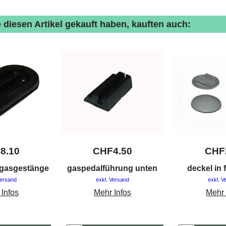
 diesen Artikel gekauft haben, kauften auch:
F
8.10
CHF
4.50
CHF
 gasgestänge
gaspedalführung unten
deckel in 
Versand
exkl. Versand
exkl. V
 Infos
Mehr Infos
Mehr 