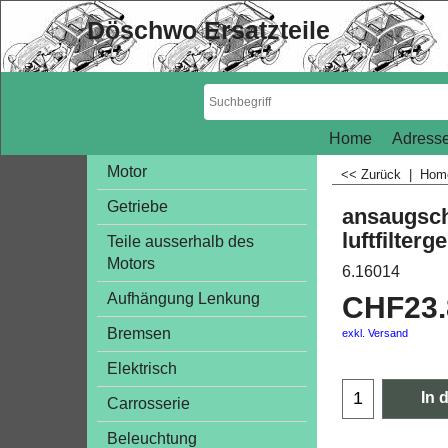
Döschwo Ersatzteile
Home
Adresse
Motor
<< Zurück
|
Ho
Getriebe
ansaugsch
luftfilter
Teile ausserhalb des
Motors
6.16014
Aufhängung Lenkung
CHF
23
Bremsen
exkl. Versand
Elektrisch
In 
Carrosserie
Beleuchtung