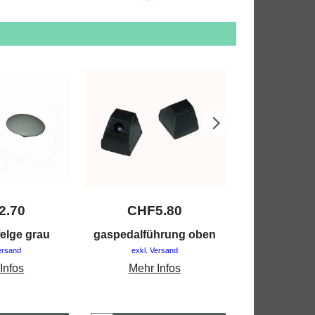
2.70
CHF
5.80
CHF
felge grau
gaspedalführung oben
klammer s
vergaser, 
ersand
exkl. Versand
exkl. V
Infos
Mehr Infos
Mehr 