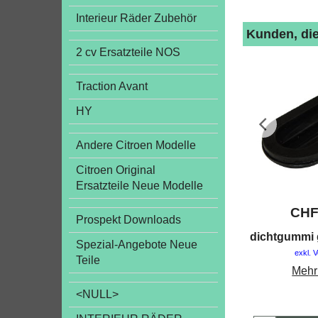
Interieur Räder Zubehör
Kunden, die
2 cv Ersatzteile NOS
Traction Avant
HY
Andere Citroen Modelle
Citroen Original
Ersatzteile Neue Modelle
CH
Prospekt Downloads
dichtgummi
Spezial-Angebote Neue
exkl. 
Teile
Mehr
<NULL>