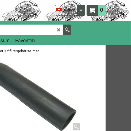
0
Deutsch
ssum
Favoriten
r luftfiltergehäuse met