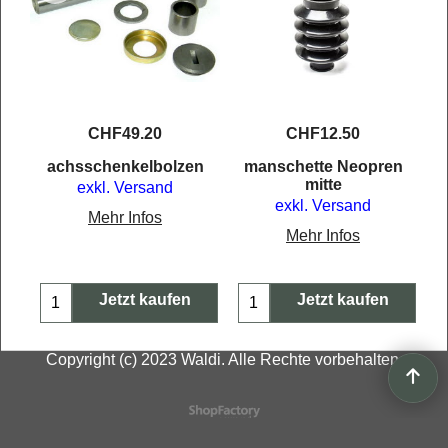
CHF
49.20
CHF
12.50
g
achsschenkelbolzen
manschette Neopren
mitte
exkl. Versand
exkl. Versand
Mehr Infos
Mehr Infos
Jetzt kaufen
Jetzt kaufen
Copyright (c) 2023 Waldi. Alle Rechte vorbehalten.
WebShop erstellt mit
ShopFactory Shop
Software.