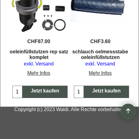
CHF
87.00
CHF
3.60
oeleinfüllstutzen rep satz
schlauch oelmessstabe
komplet
oeleinfüllstutzen
exkl. Versand
exkl. Versand
Mehr Infos
Mehr Infos
Jetzt kaufen
Jetzt kaufen
Copyright (c) 2023 Waldi. Alle Rechte vorbehalten.
WebShop erstellt mit
ShopFactory Shop
Software.