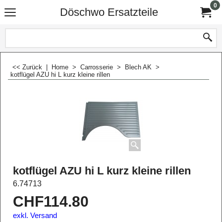
0
Döschwo Ersatzteile
<< Zurück
|
Home
>
Carrosserie
>
Blech AK
>
kotflügel AZU hi L kurz kleine rillen
kotflügel AZU hi L kurz kleine rillen
6.74713
CHF
114.80
exkl. Versand