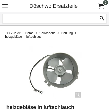
0
Döschwo Ersatzteile
<< Zurück
|
Home
>
Carrosserie
>
Heizung
>
heizgebläse in luftschlauch
heizgebläse in luftschlauch