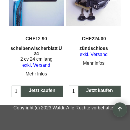
CHF
12.90
CHF
224.00
scheibenwischerblatt U
zündschloss
24
exkl. Versand
2 cv 24 cm lang
Mehr Infos
exkl. Versand
Mehr Infos
Jetzt kaufen
Jetzt kaufen
Copyright (c) 2023 Waldi. Alle Rechte vorbehalten.
WebShop erstellt mit
ShopFactory Shop
Software.