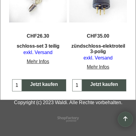
CHF
26.30
CHF
35.00
er
schloss-set 3 teilig
zündschloss-elektroteil
3-polig
exkl. Versand
exkl. Versand
Mehr Infos
Mehr Infos
Jetzt kaufen
Jetzt kaufen
Copyright (c) 2023 Waldi. Alle Rechte vorbehalten.
WebShop erstellt mit
ShopFactory Shop
Software.