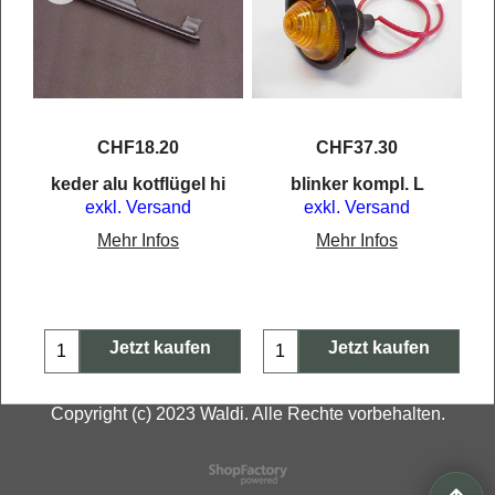
CHF
18.20
CHF
37.30
keder alu kotflügel hi
blinker kompl. L
exkl. Versand
exkl. Versand
Mehr Infos
Mehr Infos
Jetzt kaufen
Jetzt kaufen
Copyright (c) 2023 Waldi. Alle Rechte vorbehalten.
WebShop erstellt mit
ShopFactory Shop
Software.