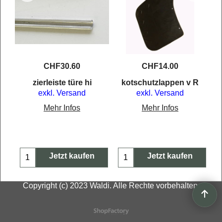
CHF
30.60
CHF
14.00
Li
zierleiste türe hi
kotschutzlappen v R
exkl. Versand
exkl. Versand
Mehr Infos
Mehr Infos
Jetzt kaufen
Jetzt kaufen
Copyright (c) 2023 Waldi. Alle Rechte vorbehalten.
WebShop erstellt mit
ShopFactory Shop
Software.