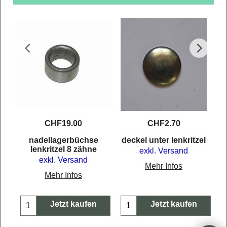
CHF
19.00
CHF
2.70
lle
nadellagerbüchse
deckel unter lenkritzel
lenkritzel 8 zähne
exkl. Versand
exkl. Versand
Mehr Infos
Mehr Infos
Jetzt kaufen
Jetzt kaufen