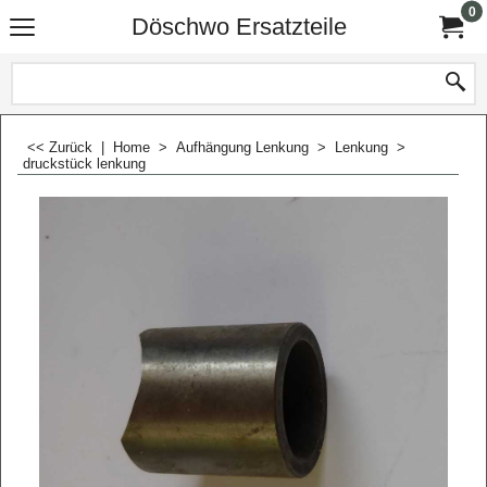
0
Döschwo Ersatzteile
<< Zurück
|
Home
>
Aufhängung Lenkung
>
Lenkung
>
druckstück lenkung