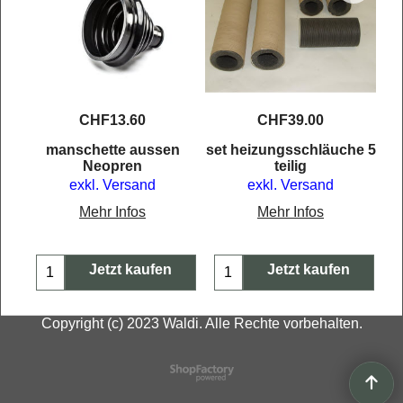
CHF
13.60
CHF
39.00
manschette aussen
set heizungsschläuche 5
Neopren
teilig
exkl. Versand
exkl. Versand
Mehr Infos
Mehr Infos
Jetzt kaufen
Jetzt kaufen
Copyright (c) 2023 Waldi. Alle Rechte vorbehalten.
WebShop erstellt mit
ShopFactory Shop
Software.