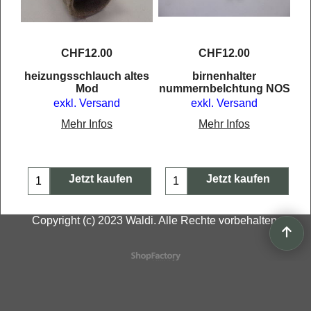
CHF
12.00
CHF
12.00
l
heizungsschlauch altes
birnenhalter
Mod
nummernbelchtung NOS
exkl. Versand
exkl. Versand
Mehr Infos
Mehr Infos
Jetzt kaufen
Jetzt kaufen
Copyright (c) 2023 Waldi. Alle Rechte vorbehalten.
WebShop erstellt mit
ShopFactory Shop
Software.