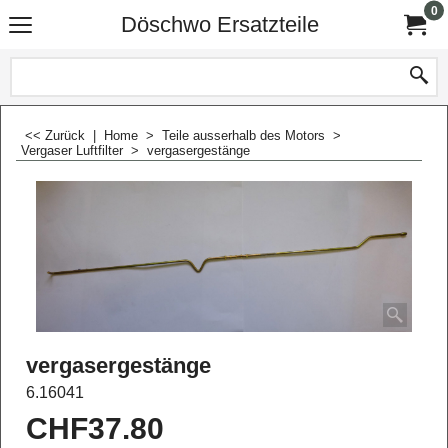
0
Döschwo Ersatzteile
<< Zurück
|
Home
>
Teile ausserhalb des Motors
>
Vergaser Luftfilter
>
vergasergestänge
vergasergestänge
6.16041
CHF
37.80