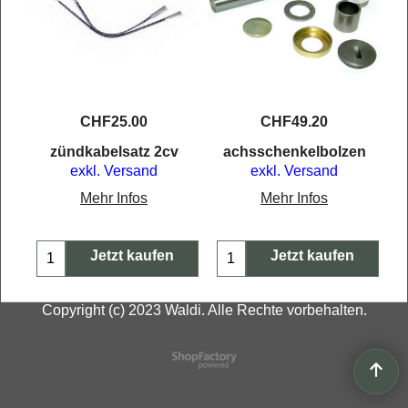
CHF
25.00
CHF
49.20
zündkabelsatz 2cv
achsschenkelbolzen
exkl. Versand
exkl. Versand
Mehr Infos
Mehr Infos
Jetzt kaufen
Jetzt kaufen
Copyright (c) 2023 Waldi. Alle Rechte vorbehalten.
WebShop erstellt mit
ShopFactory Shop
Software.