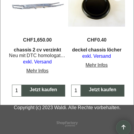
CHF
1,650.00
CHF
0.40
chassis 2 cv verzinkt
deckel chassis löcher
Neu mit DTC homologation für die Schweiz.
exkl. Versand
exkl. Versand
Mehr Infos
Mehr Infos
Jetzt kaufen
Jetzt kaufen
Copyright (c) 2023 Waldi. Alle Rechte vorbehalten.
WebShop erstellt mit
ShopFactory Shop
Software.