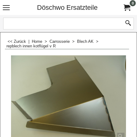
0
Döschwo Ersatzteile
<< Zurück
|
Home
>
Carrosserie
>
Blech AK
>
repblech innen kotflügel v R